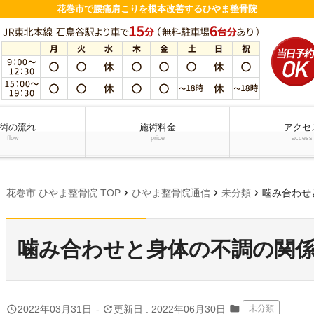
花巻市で腰痛肩こりを根本改善するひやま整骨院
術の流れ
施術料金
アクセ
flow
price
access
chevron_right
chevron_right
chevron_right
花巻市 ひやま整骨院 TOP
ひやま整骨院通信
未分類
噛み合わせ
噛み合わせと身体の不調の関
folder
query_builder
update
2022年03月31日
-
更新日 : 2022年06月30日
未分類