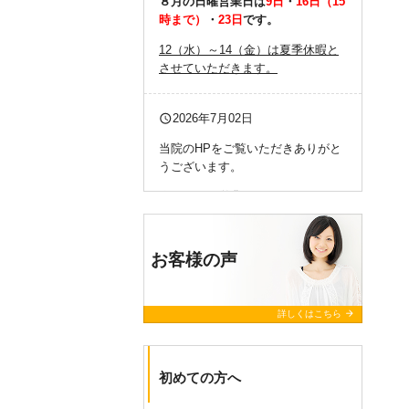
８月の日曜営業日は
9日
・
16日（15
時まで）
・
23日
です。
12（水）～14（金）は夏季休暇と
させていただきます。
query_builder
2026年7月02日
当院のHPをご覧いただきありがと
うございます。
今月の日曜営業日は
12日
・
26日
で
す。
お客様の声
query_builder
2026年5月31日
当院のHPをご覧いただきありがと
うございます。
arrow_forward
詳しくはこちら
6月の日曜営業日は
14日
です。
初めての方へ
query_builder
2026年4月30日