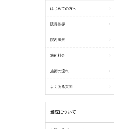
当院のHPをご覧いただきありがと
はじめての方へ
うございます。
５月の日曜営業日は
３日
・
10日
・
院長挨拶
24日
です。
院内風景
query_builder
2026年4月02日
当院のHPをご覧いただきありがと
施術料金
うございます。
４月の日曜営業日は
5日
・
26日
で
施術の流れ
す。
４月は季節の変わり目、環境の変
よくある質問
化、花粉疲れなどで自律神経も乱
れやすくなります。
しっかり身体を整えたいですね。
当院について