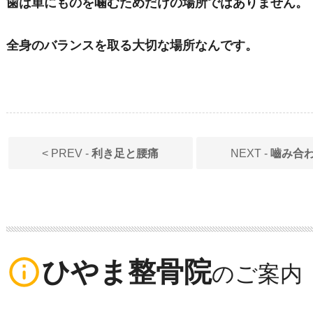
歯は単にものを噛むためだけの場所ではありません。
全身のバランスを取る大切な場所なんです。
< PREV -
利き足と腰痛
NEXT -
嚙み合
info_outline
ひやま整骨院