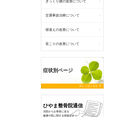
ぎっくり腰の改善について
交通事故治療について
寝違えの改善について
首こりの改善について
症状別ページ
arrow_forward
詳しくはこちら
ひやま整骨院通信
当院からお客様に送る
健康や院に関する情報です！